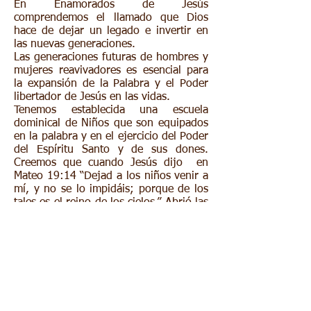
En Enamorados de Jesús
comprendemos el llamado que Dios
hace de dejar un legado e invertir en
las nuevas generaciones.
Las generaciones futuras de hombres y
mujeres reavivadores es esencial para
la expansión de la Palabra y el Poder
libertador de Jesús en las vidas.
Tenemos establecida una escuela
dominical de Niños que son equipados
en la palabra y en el ejercicio del Poder
del Espíritu Santo y de sus dones.
Creemos que cuando Jesús dijo en
Mateo‬ ‭19:14 “Dejad a los niños venir a
mí, y no se lo impidáis; porque de los
tales es el reino de los cielos.” Abrió las
puertas para que los niños puedan
ejercer desde muy pequeños esos
dones maravillosos del Espíritu Santo.
Nuestra visión es que esta nueva
generación será una generación que
crecerá y serán los futuros jóvenes y
adultos equipados para vivir la plenitud
de la Gloria De Dios.